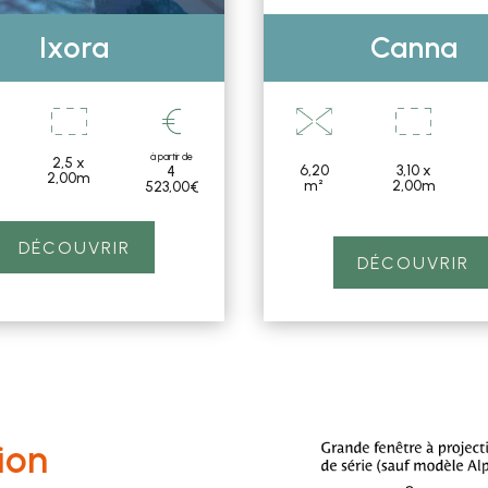
Ixora
Canna
à partir de
2,5 x
6,20
3,10 x
4
2,00m
m²
2,00m
523
,00
€
DÉCOUVRIR
DÉCOUVRIR
ion