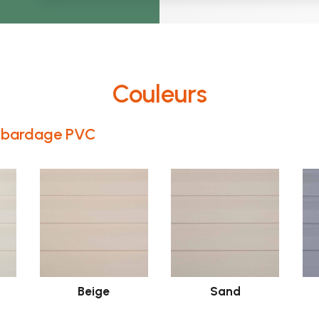
Couleurs
de bardage PVC
Beige
Sand