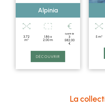
Alpinia
à partir de
3,72
1,86 x
5 m²
3
m²
2,00 m
582
,00
€
DÉCOUVRIR
La collect