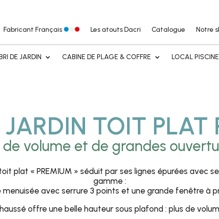
Fabricant Français
Les atouts Dacri
Catalogue
Notre 
BRI DE JARDIN
CABINE DE PLAGE & COFFRE
LOCAL PISCIN
 JARDIN TOIT PLA
s de volume et de grandes ouvertur
 toit plat « PREMIUM » séduit par ses lignes épurées avec 
gamme :
menuisée avec serrure 3 points et une grande fenêtre à pr
réhaussé offre une belle hauteur sous plafond : plus de vol