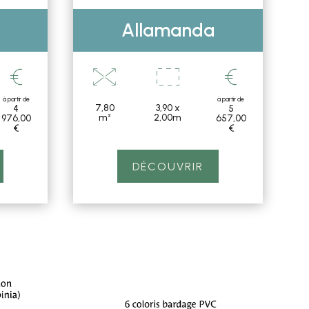
Allamanda
à partir de
à partir de
7,80
3,90 x
4
5
m²
2,00m
976
,00
657,00
€
€
DÉCOUVRIR