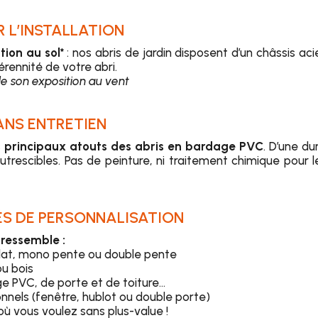
R L’INSTALLATION
tion au sol*
: nos abris de jardin disposent d’un châssis ac
 pérennité de votre abri.
e son exposition au vent
ANS ENTRETIEN
des principaux atouts des abris en bardage PVC
. D’une du
trescibles. Pas de peinture, ni traitement chimique pour l
TÉS DE PERSONNALISATION
 ressemble :
t plat, mono pente ou double pente
ou bois
ge PVC, de porte et de toiture…
nnels (fenêtre, hublot ou double porte)
 où vous voulez sans plus-value !