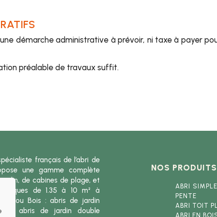
RATIFS
une démarche administrative à prévoir, ni taxe à payer pour 
tion préalable de travaux suffit.
spécialiste français de l’abri de
NOS PRODUITS
propose une gamme complète
 jardin, de cabines de plage, et
ABRI SIMPL
echniques de 1.35 à 10 m² à
PENTE
VC ou Bois : abris de jardin
ABRI TOIT P
nte, abris de jardin double
e
ABRI EN BOI