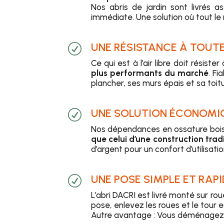
Nos abris de jardin sont livrés a
immédiate. Une solution où tout le 
UNE RÉSISTANCE À TOUT
R
Ce qui est à l’air libre doit résister
plus performants du marché
. Fi
plancher, ses murs épais et sa toitu
UNE SOLUTION ÉCONOMIQ
R
Nos dépendances en ossature boi
que celui d’une construction tradi
d’argent pour un confort d’utilisatio
UNE POSE SIMPLE ET RAPI
R
L’abri DACRI est livré monté sur r
pose, enlevez les roues et le tour es
Autre avantage : Vous déménagez o