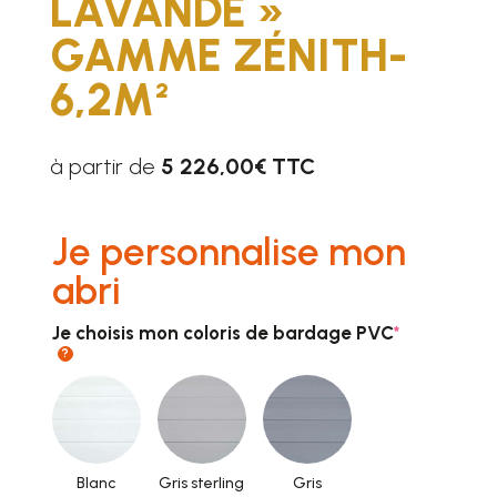
LAVANDE »
GAMME ZÉNITH-
6,2M²
à partir de
5 226,00€ TTC
Je personnalise mon
abri
(required)
Je choisis mon coloris de bardage PVC
*
?
Blanc
Gris sterling
Gris