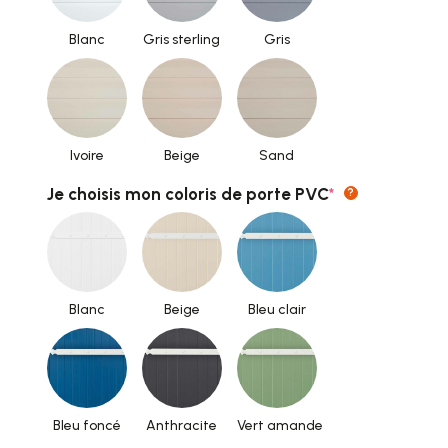
Blanc
Gris sterling
Gris
Ivoire
Beige
Sand
(required)
Je choisis mon coloris de porte PVC
*
?
Blanc
Beige
Bleu clair
Bleu foncé
Anthracite
Vert amande