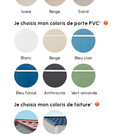
Ivoire
Beige
Sand
(required)
Je choisis mon coloris de porte PVC
*
?
Blanc
Beige
Bleu clair
Bleu foncé
Anthracite
Vert amande
(required)
Je choisis mon coloris de toiture
*
?